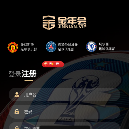
送
18
元
注册
登录